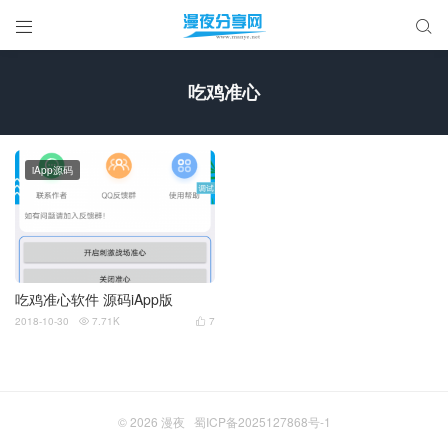


吃鸡准心
iApp源码
吃鸡准心软件 源码iApp版
2018-10-30
7.71K
7


© 2026
漫夜
蜀ICP备2025127868号-1