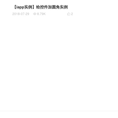
【iapp实例】给控件加圆角实例
2018-07-29
8.79K
2

