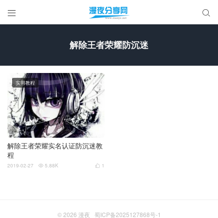


解除王者荣耀防沉迷
实用教程
解除王者荣耀实名认证防沉迷教
程
2019-02-27
5.88K
1


© 2026
漫夜
蜀ICP备2025127868号-1