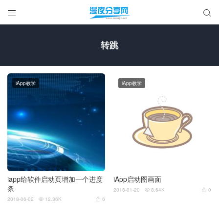


转跳
iApp教学
iApp教学
iapp给软件启动页增加一个进度
iApp启动图画面
条
2018-01-20
8.64K
0


2018-06-02
12.36K
6

