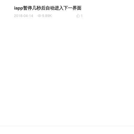
iapp暂停几秒后自动进入下一界面
2018-04-14
9.89K
1

