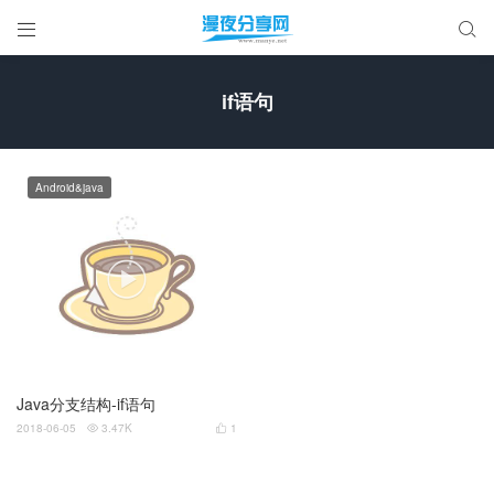


if语句
Android&java

Java分支结构-if语句
2018-06-05
3.47K
1

