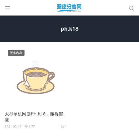


ph.k18
更多内容
大型单机网游PH.K18，懂得都
懂
2021-02-15
4.7K
4

