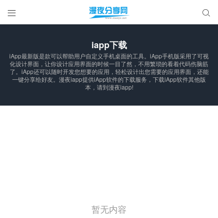


iapp下载
iApp最新版是款可以帮助用户自定义手机桌面的工具。iApp手机版采用了可视
化设计界面，让你设计应用界面的时候一目了然，不用繁琐的看着代码伤脑筋
了。iApp还可以随时开发您想要的应用，轻松设计出您需要的应用界面，还能
一键分享给好友。漫夜iapp提供iApp软件的下载服务，下载iApp软件其他版
本，请到漫夜iapp!
暂无内容