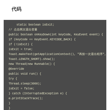
代码
static boolean isExit; 

// 点击两次退出变量

public boolean onKeyDown(int keyCode, KeyEvent event) {

if (keyCode == KeyEvent.KEYCODE_BACK) {

if (!isExit) {

isExit = true;

Toast.makeText(getApplicationContext(), "再按一次退出程序",

Toast.LENGTH_SHORT).show();

new Thread(new Runnable() {

@Override

public void run() {

try {

Thread.sleep(3000);

isExit = false;

} catch (InterruptedException e) {

e.printStackTrace();

}

}
