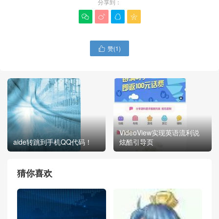
分享到：




赞(
1
)

VideoView实现英语流利说
aide转跳到手机QQ代码！
炫酷引导页
猜你喜欢