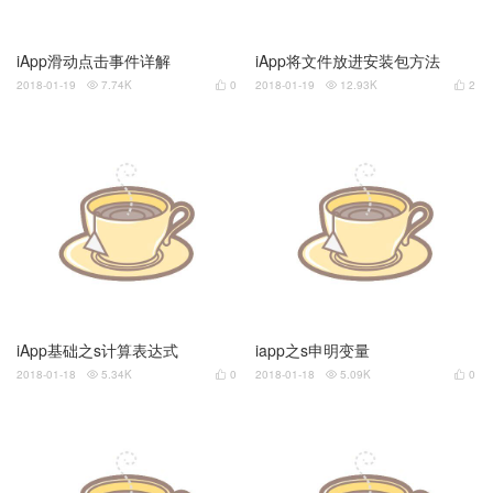
iApp滑动点击事件详解
iApp将文件放进安装包方法
2018-01-19
7.74K
0
2018-01-19
12.93K
2




iApp基础之s计算表达式
iapp之s申明变量
2018-01-18
5.34K
0
2018-01-18
5.09K
0



