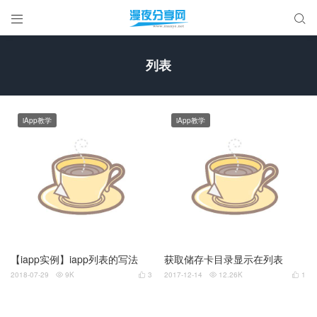


列表
iApp教学
iApp教学
【iapp实例】iapp列表的写法
获取储存卡目录显示在列表
2018-07-29
9K
3
2017-12-14
12.26K
1



