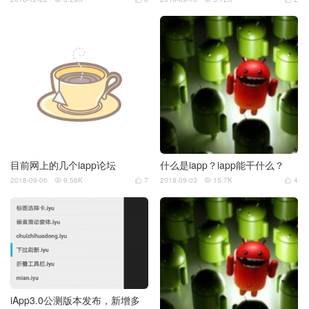
目前网上的几个iapp论坛
什么是iapp？iapp能干什么？
2018-09-06
9.56K
7
2018-09-03
15.7K
4




iApp3.0公测版本发布，新增多