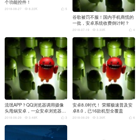
个功能控件！
2018-08-27
8.22K
5


谷歌被罚不服！国内手机商慌的
一批，安卓系统收费倒计时？
2018-07-19
3.33K
4


流氓APP？QQ浏览器调用摄像
安卓8.0时代！ 荣耀极速普及安
头甩锅安卓，一众安卓浏览器笑
卓8.0，已16款机型全覆盖
而不语。
2018-06-29
3.48K
3
2018-06-29
3.36K
6



