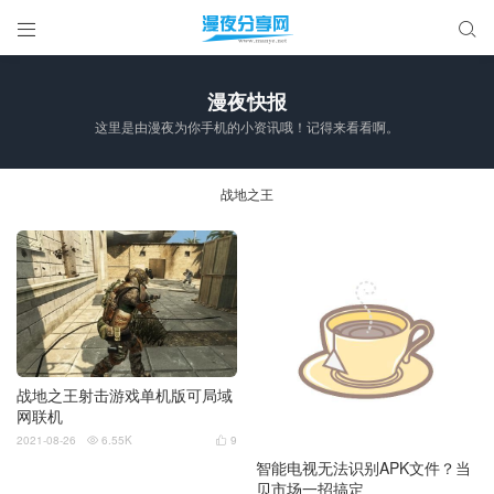


漫夜快报
这里是由漫夜为你手机的小资讯哦！记得来看看啊。
战地之王
战地之王射击游戏单机版可局域
网联机
2021-08-26
6.55K
9


智能电视无法识别APK文件？当
贝市场一招搞定