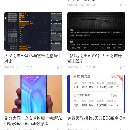
2019-09-08
5.4K
0


人民之声HK416与塞壬之怒属性
【战地之王A.V.A】人民之声枪
对比
械上线了
2019-01-11
6.32K
0
2019-01-11
5.5K
0




跑分力压一众安卓旗舰？荣耀V2
免费领取7到30天云ECS服务器v
0现身GeekBench数据库
ps
2018-12-22
3.29K
0
2018-09-16
3.72K
2



