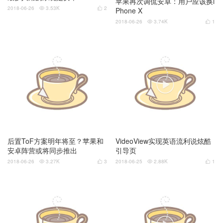
苹果再次调侃安卓：用户应该换i
2018-06-26
3.53K
2
Phone X


2018-06-26
3.74K
1



后置ToF方案明年将至？苹果和
VideoView实现英语流利说炫酷
安卓阵营或将同步推出
引导页
2018-06-26
3.27K
3
2018-06-25
2.88K
1



