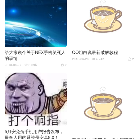

给大家说个关于NEX手机笑死人
QQ坦白说最新破解教程
的事情
2018-06-26
4.94K
2


2018-06-27
3.69K
2


5月安兔兔手机用户报告发布，
最多人用的系统是安卓8.0！