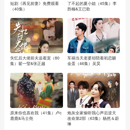
短剧《再见前妻》免费观看
了不起的夏小姐（45集）李
（40集）
胜楠&王已歌
失忆后大佬前夫追着宠（80
车祸当天老婆却陪着初恋砸
集）翟一莹&张正越
金蛋（46集）吴昊
原来你也喜欢我（41集）卢c
炮灰全家偷听我心声后逆天
鹿鹿&马士尧
改命第2部（63集）杨然＆蔚
琳