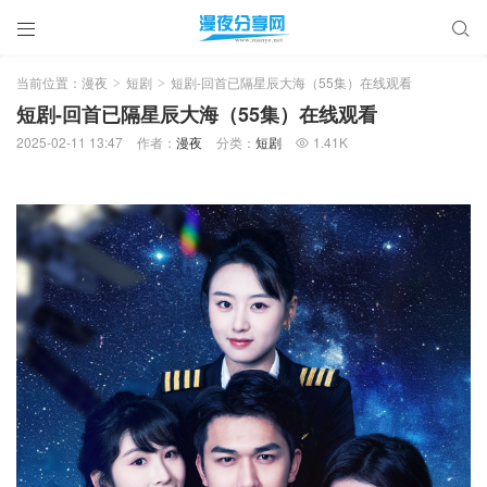


当前位置：
漫夜
短剧
短剧-回首已隔星辰大海（55集）在线观看
>
>
短剧-回首已隔星辰大海（55集）在线观看
2025-02-11 13:47
作者：
漫夜
分类：
短剧
1.41K
