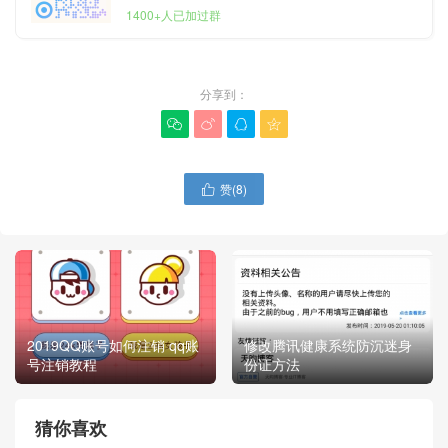
1400+人已加过群
分享到：




赞(
8
)

2019QQ账号如何注销 qq账
修改腾讯健康系统防沉迷身
号注销教程
份证方法
猜你喜欢