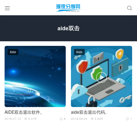


aide双击
Aide
Aide

AIDE双击退出软件。
aide双击退出代码。
2018-07-12
5.31K
8
2018-06-24
4.62K
1



