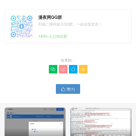
漫夜网QQ群
扫描二维码加入QQ群，一起在线交流！
1400+人已加过群
分享到：




赞(
1
)
