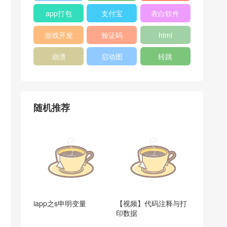
app打包
支付宝
表白软件
游戏开发
验证码
html
崩溃
启动图
转跳
随机推荐
iapp之s申明变量
【视频】代码注释与打
印数据