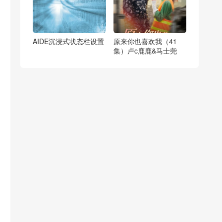
AIDE沉浸式状态栏设置
原来你也喜欢我（41
集）卢c鹿鹿&马士尧