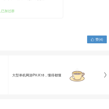
+人已加过群
赞(
4
)


大型单机网游PH.K18，懂得都懂