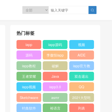

热门标签
iapp
iapp源码
视频
源码
李傲恒iapp
AIDE
教程
iapp教程
破解
iapp官方教
程
王者荣耀
Java
双击退出
iapp视频
iapp3.0
QQ
Sketchware
asmr
2021大型吃
瓜现场
钓鱼软件
裕语言
列表