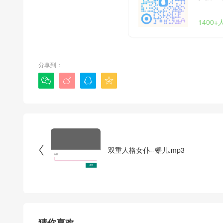
1400
分享到：





双重人格女仆--颦儿.mp3
猜你喜欢