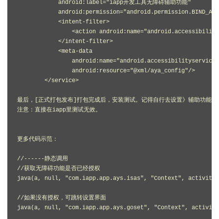
            android:label="iapp开发工具无障碍辅助功能"

            android:permission="android.permission.BIND_ACC
            <intent-filter>

                <action android:name="android.accessibility
            </intent-filter>

            <meta-data

                android:name="android.accessibilityservice"

                android:resource="@xml/aya_config"/>

        </service>

最后，[正式打包发布]打包完成后，安装测试。记得自行去设置》辅助功能》打
注意：直接在iapp里测试无效。

更多代码示范：

//------静态调用

//获取无障碍功能是否已经授权

java(a, null, "com.iapp.app.ays.isas", "Context", activity)

//如果没有授权，可跳转设置界面

java(a, null, "com.iapp.app.ays.goset", "Context", activity