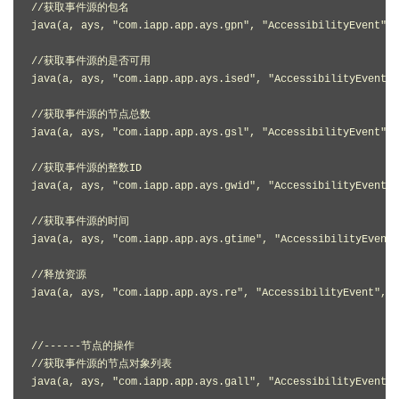
//获取事件源的包名

java(a, ays, "com.iapp.app.ays.gpn", "AccessibilityEvent", 
//获取事件源的是否可用

java(a, ays, "com.iapp.app.ays.ised", "AccessibilityEvent",
//获取事件源的节点总数

java(a, ays, "com.iapp.app.ays.gsl", "AccessibilityEvent", 
//获取事件源的整数ID

java(a, ays, "com.iapp.app.ays.gwid", "AccessibilityEvent",
//获取事件源的时间

java(a, ays, "com.iapp.app.ays.gtime", "AccessibilityEvent"
//释放资源

java(a, ays, "com.iapp.app.ays.re", "AccessibilityEvent", e
//------节点的操作

//获取事件源的节点对象列表

java(a, ays, "com.iapp.app.ays.gall", "AccessibilityEvent",