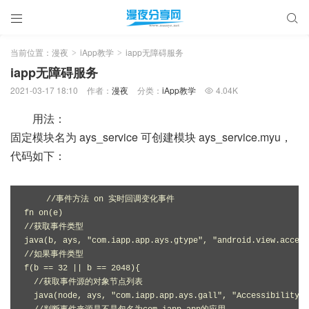


当前位置：
漫夜
iApp教学
iapp无障碍服务
>
>
iapp无障碍服务
2021-03-17 18:10
作者：
漫夜
分类：
iApp教学
4.04K

用法：
固定模块名为 ays_service 可创建模块 ays_service.myu，
代码如下：
//事件方法 on 实时回调变化事件

fn on(e)

//获取事件类型

java(b, ays, "com.iapp.app.ays.gtype", "android.view.access
//如果事件类型

f(b == 32 || b == 2048){

  //获取事件源的对象节点列表

  java(node, ays, "com.iapp.app.ays.gall", "AccessibilityEv