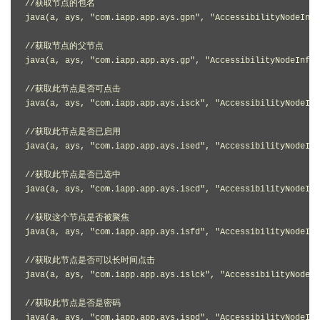
//获取节点的包名

java(a, ays, "com.iapp.app.ays.gpn", "AccessibilityNodeInfo
//获取节点的父节点

java(a, ays, "com.iapp.app.ays.gp", "AccessibilityNodeInfo"
//获取此节点是否可点击

java(a, ays, "com.iapp.app.ays.isck", "AccessibilityNodeInf
//获取此节点是否已启用

java(a, ays, "com.iapp.app.ays.ised", "AccessibilityNodeInf
//获取此节点是否已选中

java(a, ays, "com.iapp.app.ays.iscd", "AccessibilityNodeInf
//获取这个节点是否被聚焦

java(a, ays, "com.iapp.app.ays.isfd", "AccessibilityNodeInf
//获取此节点是否可以长时间点击

java(a, ays, "com.iapp.app.ays.islck", "AccessibilityNodeIn
//获取此节点是否是密码

java(a, ays, "com.iapp.app.ays.ispd", "AccessibilityNodeInf