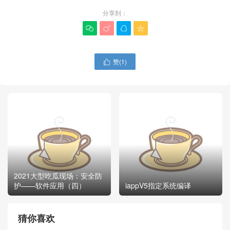
分享到：




赞(
1
)

2021大型吃瓜现场：安全防
护——软件应用（四）
iappV5指定系统编译
猜你喜欢