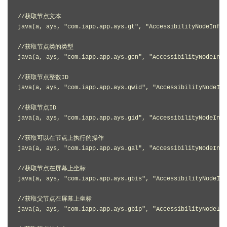
//获取节点文本

java(a, ays, "com.iapp.app.ays.gt", "AccessibilityNodeInfo"
//获取节点类的类型

java(a, ays, "com.iapp.app.ays.gcn", "AccessibilityNodeInfo
//获取节点整数ID

java(a, ays, "com.iapp.app.ays.gwid", "AccessibilityNodeInf
//获取节点ID

java(a, ays, "com.iapp.app.ays.gid", "AccessibilityNodeInfo
//获取可以在节点上执行的操作

java(a, ays, "com.iapp.app.ays.gal", "AccessibilityNodeInfo
//获取节点在屏幕上坐标

java(a, ays, "com.iapp.app.ays.gbis", "AccessibilityNodeInf
//获取父节点在屏幕上坐标

java(a, ays, "com.iapp.app.ays.gbip", "AccessibilityNodeInf