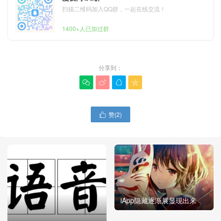
扫描二维码加入QQ群，一起在线交流！
1400+人已加过群
分享到：




赞(
2
)

iApp隐藏逐渐展显现出来