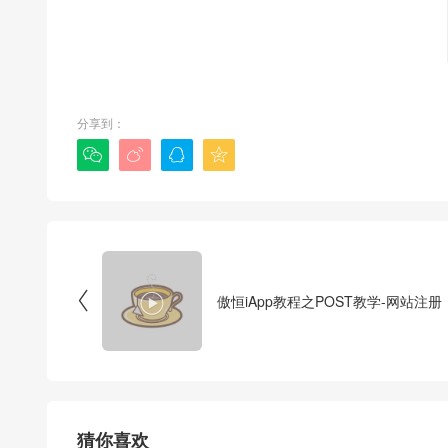
分享到：






傲恒iApp教程之POST教学-网站注册
猜你喜欢