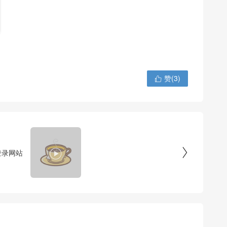
赞(
3
)



–登录网站