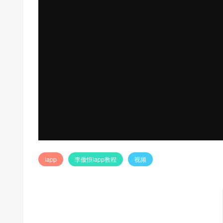
iapp
李傲恒iapp教程
视频