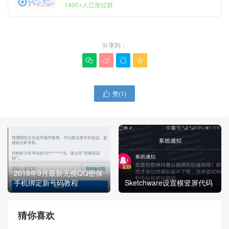
1400+人已加过群
分享到：




赞(
1
)

2018年9月最新无视QQ密保
手机绑定新号码教程
Sketchware设置横竖屏代码
猜你喜欢