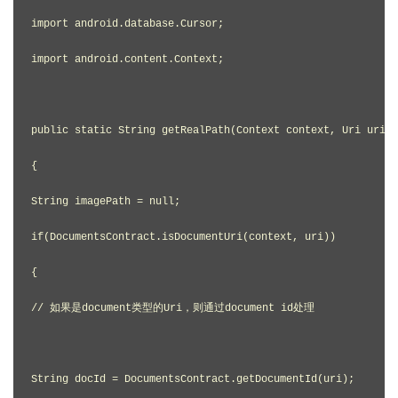
import android.database.Cursor;

import android.content.Context;

public static String getRealPath(Context context, Uri uri)

{

String imagePath = null;

if(DocumentsContract.isDocumentUri(context, uri))

{

// 如果是document类型的Uri，则通过document id处理

String docId = DocumentsContract.getDocumentId(uri);
