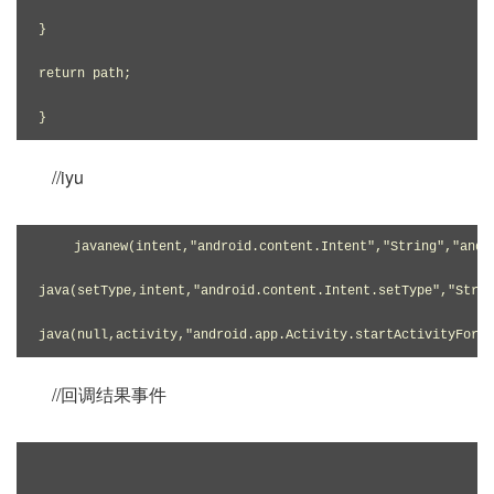
}

return path;

//iyu
javanew(intent,"android.content.Intent","String","andro
java(setType,intent,"android.content.Intent.setType","Strin
//回调结果事件