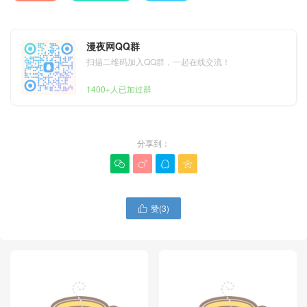
漫夜网QQ群
扫描二维码加入QQ群，一起在线交流！
1400+人已加过群
分享到：




赞(
3
)
