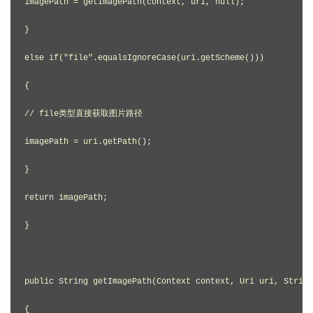
imagePath = getImagePath(context, uri, null);

}

else if("file".equalsIgnoreCase(uri.getScheme()))

{

// file类型直接获取图片路径

imagePath = uri.getPath();

}

return imagePath;

}

public String getImagePath(Context context, Uri uri, String
{
