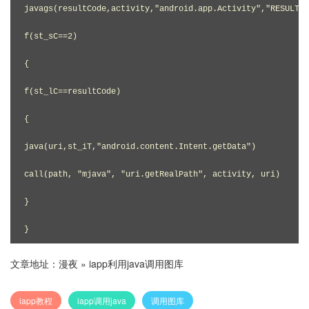
javags(resultCode,activity,"android.app.Activity","RESULT_O
f(st_sC==2)

{

f(st_lC==resultCode)

{

java(uri,st_iT,"android.content.Intent.getData")

call(path, "mjava", "uri.getRealPath", activity, uri)

}

}
文章地址：
漫夜
»
iapp利用java调用图库
iapp教程
iapp调用java
调用图库