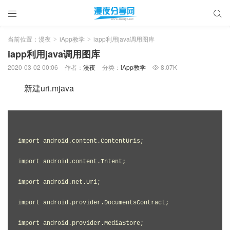


当前位置：
漫夜
iApp教学
iapp利用java调用图库
>
>
iapp利用java调用图库
2020-03-02 00:06
作者：
漫夜
分类：
iApp教学
8.07K

新建uri.mjava
import android.content.ContentUris;

import android.content.Intent;

import android.net.Uri;

import android.provider.DocumentsContract;

import android.provider.MediaStore;
