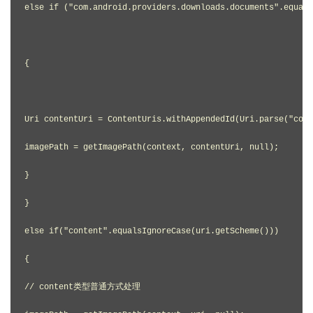
else if ("com.android.providers.downloads.documents".equals
{

Uri contentUri = ContentUris.withAppendedId(Uri.parse("cont
imagePath = getImagePath(context, contentUri, null);

}

}

else if("content".equalsIgnoreCase(uri.getScheme()))

{

// content类型普通方式处理
