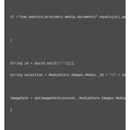
if ("com.android.providers.media.documents".equals(uri.getA
{

String id = docId.split(":")[1];

String selection = MediaStore.Images.Media._ID + "=" + id;

imagePath = getImagePath(context, MediaStore.Images.Media.E
}
