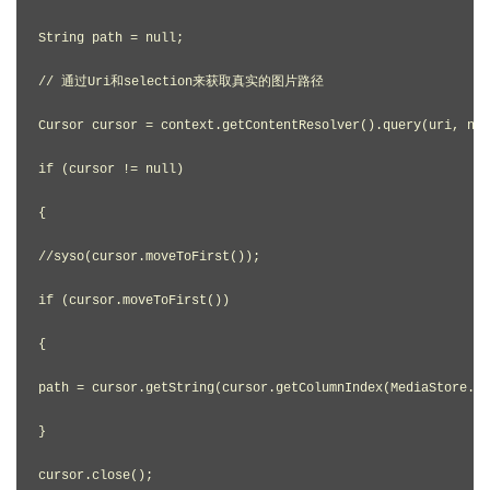
String path = null;

// 通过Uri和selection来获取真实的图片路径

Cursor cursor = context.getContentResolver().query(uri, nul
if (cursor != null)

{

//syso(cursor.moveToFirst());

if (cursor.moveToFirst())

{

path = cursor.getString(cursor.getColumnIndex(MediaStore.Im
}

cursor.close();
