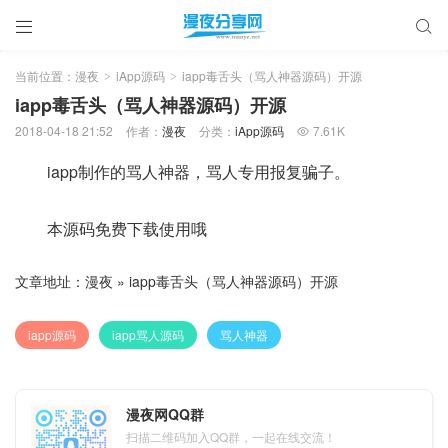


当前位置：
漫夜
iApp源码
iapp毒舌头（骂人神器源码）开源
>
>
iapp毒舌头（骂人神器源码）开源
2018-04-18 21:52
作者：
漫夜
分类：
iApp源码
7.61K

iapp制作的骂人神器，骂人专用报复骗子。
本源码免费下载使用哦
文章地址：
漫夜
»
iapp毒舌头（骂人神器源码）开源
iapp源码
iapp骂人源码
骂人神器
漫夜网QQ群
扫描二维码加入QQ群，一起在线交流！