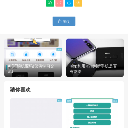




赞(
3
)

AIDE锁机源码(仅供学习交
iapp利用java判断手机是否
流)
有网络
猜你喜欢