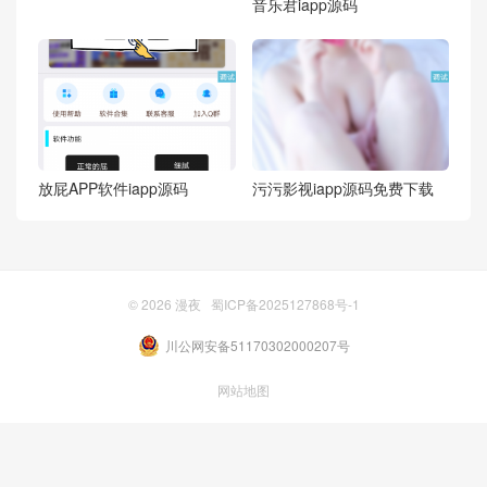
音乐君iapp源码
放屁APP软件iapp源码
污污影视iapp源码免费下载
© 2026
漫夜
蜀ICP备2025127868号-1
川公网安备51170302000207号
网站地图