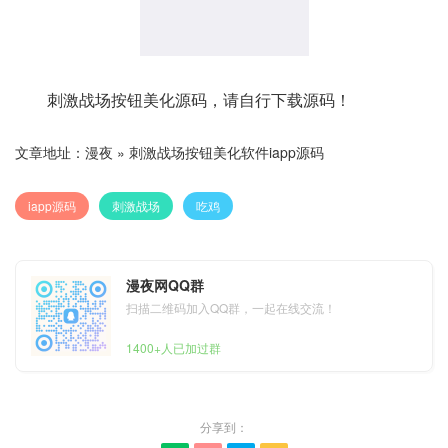
刺激战场按钮美化源码，请自行下载源码！
文章地址：
漫夜
»
刺激战场按钮美化软件iapp源码
iapp源码
刺激战场
吃鸡
漫夜网QQ群
扫描二维码加入QQ群，一起在线交流！
1400+人已加过群
分享到：