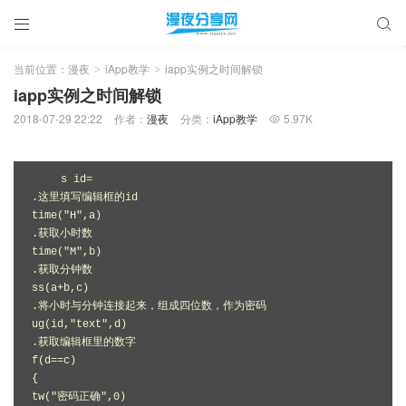


当前位置：
漫夜
iApp教学
iapp实例之时间解锁
>
>
iapp实例之时间解锁
2018-07-29 22:22
作者：
漫夜
分类：
iApp教学
5.97K

s id=

.这里填写编辑框的id

time("H",a)

.获取小时数

time("M",b)

.获取分钟数

ss(a+b,c)

.将小时与分钟连接起来，组成四位数，作为密码

ug(id,"text",d)

.获取编辑框里的数字

f(d==c)

{

tw("密码正确",0)
