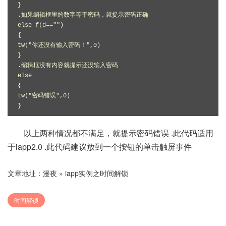
}

.如果编辑框里的数字等于密码，就提示密码正确

else f(d=="")

{

tw("你还没有输入密码！",0)

}

.编辑框没有内容就提示还没输入密码

else

{

tw("密码错误",0)

以上两种情况都不满足，就提示密码错误 .此代码适用
于iapp2.0 .此代码建议放到一个按钮的单击触屏事件
文章地址：
漫夜
»
iapp实例之时间解锁
时间解锁