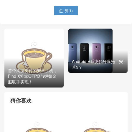
赞(
1
)

Android P系统代号曝光！安
卓9？
首个刷脸支付的安卓手机，
Find X将靠OPPO与蚂蚁金
服联手实现！
猜你喜欢