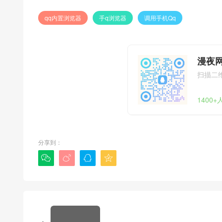
qq内置浏览器
手q浏览器
调用手机Qq
漫夜网
扫描二
1400
分享到：



