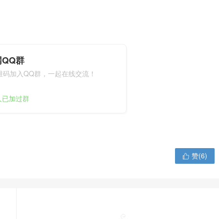
QQ群
维码加入QQ群，一起在线交流！
+人已加过群
赞(
6
)
