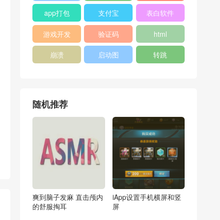
app打包
支付宝
表白软件
游戏开发
验证码
html
崩溃
启动图
转跳
随机推荐
爽到脑子发麻 直击颅内
iApp设置手机横屏和竖
的舒服掏耳
屏