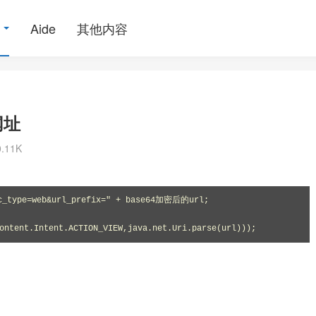
Aide
其他内容
网址
0.11K
rc_type=web&url_prefix=" + base64加密后的url;

ontent.Intent.ACTION_VIEW,java.net.Uri.parse(url)));