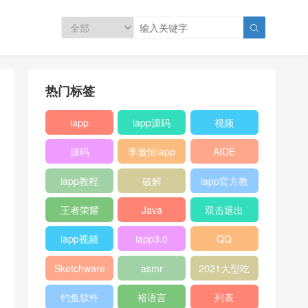

热门标签
iapp
iapp源码
视频
源码
李傲恒iapp
AIDE
教程
iapp教程
破解
iapp官方教
程
王者荣耀
Java
双击退出
iapp视频
iapp3.0
QQ
Sketchware
asmr
2021大型吃
瓜现场
钓鱼软件
裕语言
列表