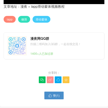
文章地址：
漫夜
»
iapp滑动窗体视频教程
iapp
侧滑
滑动窗体
漫夜网QQ群
扫描二维码加入QQ群，一起在线交流！
1400+人已加过群
分享到：




赞(
1
)
