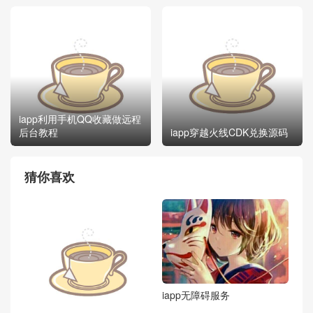
iapp利用手机QQ收藏做远程
后台教程
iapp穿越火线CDK兑换源码
猜你喜欢
iapp无障碍服务